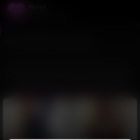
Plancul
Le plan cul. Rien d'autre.
Plan Cul
>
Côte-d'or
>
Dijon
Dijon — des plans cul veulent discuter
13
3
Dernière connexion il y a 2h08
profils
nouveaux ce mois
Minuit passé, le téléphone dans la main, personne à rappeler.
C’est exactement dans cet état qu’une bonne partie des gens
de Dijon se retrouvent à scroller des profils plutôt que de
PARCOURS LES PROFILS DE PLANS CUL À DIJON
regarder le plafond. Pas de honte là-dedans, c’est juste la
réalité d’une ville de 155 000 habitants où tout le monde se
connaît un peu trop — et où trouver un plan cul discret sans
croiser sa collègue du bureau le lendemain matin, c’est pas si
évident que ça en a l’air.
Dijon, c’est une ville étudiante avec une fac qui tourne à plein
régime, donc les profils actifs sont loin d’être rares. Entre les
Alice
Clara